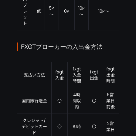
プ
5P
10P
レ
低
0P
10P～
～
～
ッ
ト
FXGTブローカーの入出金方法
fxgt
fxgt
fxgt
fxgt
支払い方法
入金
出金
入金
出金
時間
時間
4時
5営
国内銀行送金
〇
間以
〇
業日
内
前後
クレジット/
2営
デビットカー
〇
即時
〇
業日
ド