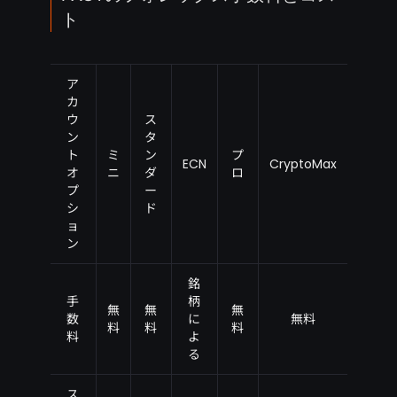
ト
ア
カ
ウ
ス
ン
タ
ト
ミ
ン
プ
ECN
CryptoMax
オ
ニ
ダ
ロ
プ
ー
シ
ド
ョ
ン
銘
手
柄
無
無
無
数
に
無料
料
料
料
料
よ
る
ス