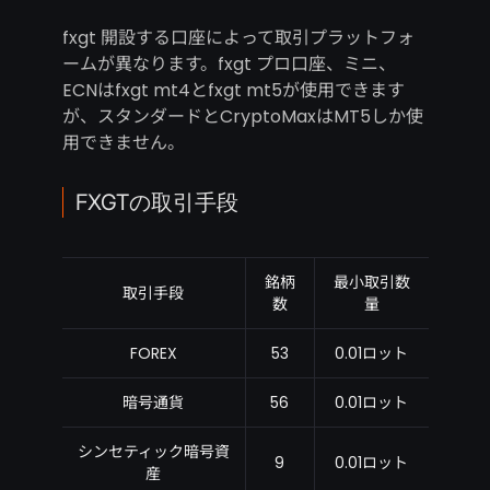
fxgt 開設する口座によって取引プラットフォ
ームが異なります。fxgt プロ口座、ミニ、
ECNはfxgt mt4とfxgt mt5が使用できます
が、スタンダードとCryptoMaxはMT5しか使
用できません。
FXGTの取引手段
銘柄
最小取引数
取引手段
数
量
FOREX
53
0.01ロット
暗号通貨
56
0.01ロット
シンセティック暗号資
9
0.01ロット
産