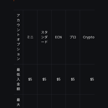
ア
カ
ウ
ン
スタ
ト
ミニ
ンダ
ECN
プロ
CryptoMax
オ
ード
プ
シ
ョ
ン
最
低
入
$5
$5
$5
$5
$5
金
額
最
大